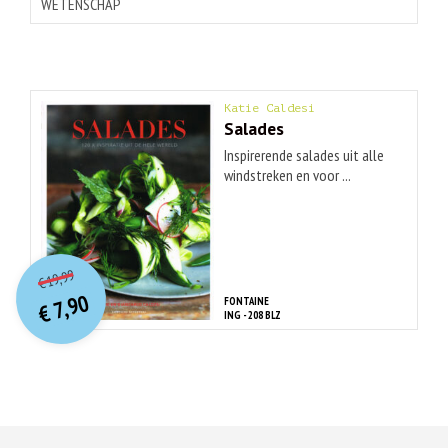
WETENSCHAP
Katie Caldesi
Salades
Inspirerende salades uit alle
windstreken en voor ...
O
orspr
onkelijke
Huidige
19,99
€
prijs
prijs
7,90
FONTAINE
was:
€
is:
ING - 208 BLZ
€ 19,99.
€ 7,90.