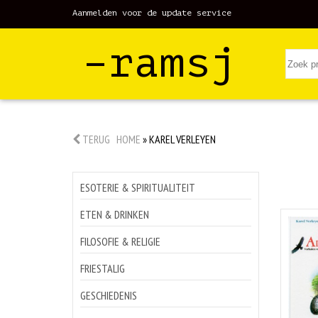
Aanmelden voor de update service
–ramsj
TERUG
HOME
»
KAREL VERLEYEN
ESOTERIE & SPIRITUALITEIT
ETEN & DRINKEN
FILOSOFIE & RELIGIE
FRIESTALIG
GESCHIEDENIS