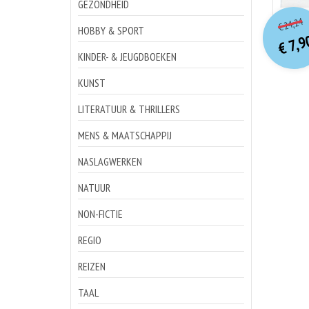
GEZONDHEID
o
Hu
24,24
€
p
p
HOBBY & SPORT
7,9
€
KINDER- & JEUGDBOEKEN
KUNST
LITERATUUR & THRILLERS
MENS & MAATSCHAPPIJ
NASLAGWERKEN
NATUUR
NON-FICTIE
REGIO
REIZEN
TAAL