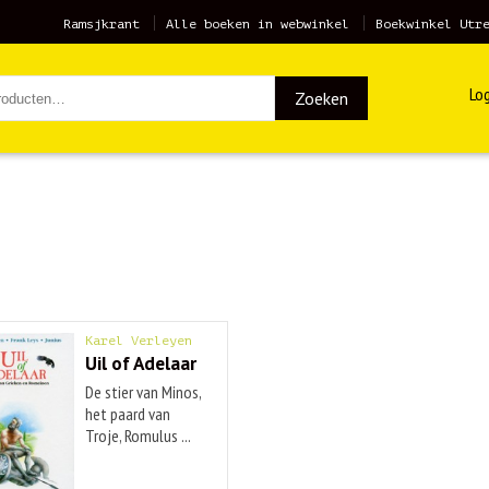
Ramsjkrant
Alle boeken in webwinkel
Boekwinkel Utr
Log
Zoeken
Karel Verleyen
Uil of Adelaar
De stier van Minos,
het paard van
Troje, Romulus ...