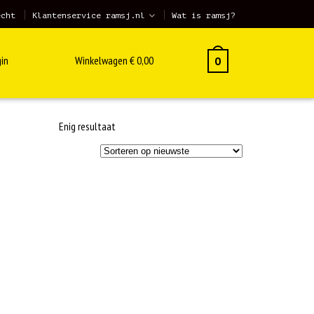
echt
Klantenservice ramsj.nl
Wat is ramsj?
in
Winkelwagen
€
0,00
0
Enig resultaat