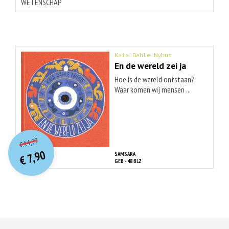
WETENSCHAP
Kaia Dahle Nyhus
En de wereld zei ja
Hoe is de wereld ontstaan?
Waar komen wij mensen ...
O
orspr
onkelijke
Huidige
14,99
€
prijs
prijs
7,90
SAMSARA
was:
€
is:
GEB - 48 BLZ
€ 14,99.
€ 7,90.