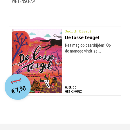
WETENSCHAP
Judith Eiselin
De losse teugel
Nea mag op paardrijden! Op
de manege vindt ze ...
O
orspr
onkelijke
Huidige
16,99
€
prijs
prijs
7,90
QUERIDO
was:
€
is:
GEB - 240 BLZ
€ 16,99.
€ 7,90.