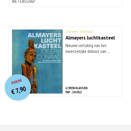
WETENSCHAP
Joseph Conrad
Almayers luchtkasteel
Nieuwe vertaling van het
meesterlijke debuut van ...
O
orspr
onkelijke
Huidige
22,99
€
prijs
prijs
7,90
LJ VEEN KLASSIEK
was:
€
is:
PAP - 256 BLZ
€ 22,99.
€ 7,90.