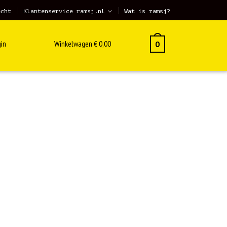
echt
Klantenservice ramsj.nl
Wat is ramsj?
in
Winkelwagen
€
0,00
0