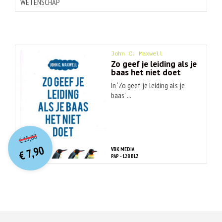
WETENSCHAP
John C. Maxwell
Zo geef je leiding als je
baas het niet doet
In ‘Zo geef je leiding als je
baas’ ...
O
orspr
onkelijke
Huidige
15,00
€
prijs
prijs
7,90
VBK MEDIA
was:
€
is:
PAP - 128 BLZ
€ 15,00.
€ 7,90.