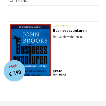
WETENSCHAP
John Brooks
Businessavonturen
De twaalf verhalen in ...
O
orspr
onkelijke
Huidige
24,99
€
prijs
prijs
7,90
QUERIDO
was:
€
is:
PAP - 492 BLZ
€ 24,99.
€ 7,90.