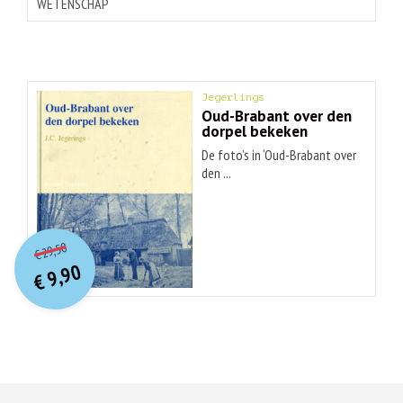
WETENSCHAP
Jegerlings
Oud-Brabant over den
dorpel bekeken
De foto’s in ‘Oud-Brabant over
den ...
O
orspr
onkelijke
Huidige
29,50
€
prijs
prijs
9,90
was:
€
is:
€ 29,50.
€ 9,90.