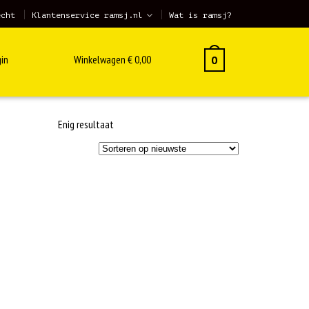
echt
Klantenservice ramsj.nl
Wat is ramsj?
in
Winkelwagen
€
0,00
0
Enig resultaat