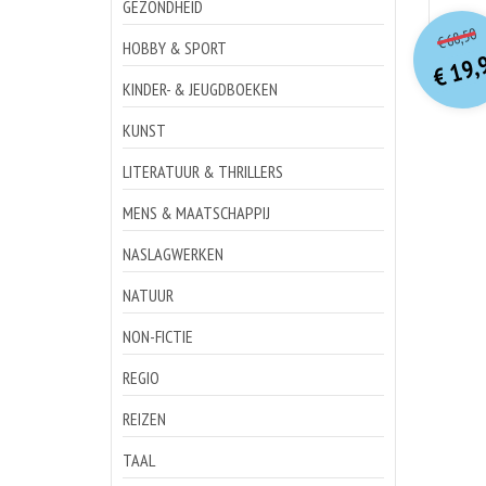
GEZONDHEID
o
Hu
68,50
€
p
p
HOBBY & SPORT
19,
€
KINDER- & JEUGDBOEKEN
KUNST
LITERATUUR & THRILLERS
MENS & MAATSCHAPPIJ
NASLAGWERKEN
NATUUR
NON-FICTIE
REGIO
REIZEN
TAAL