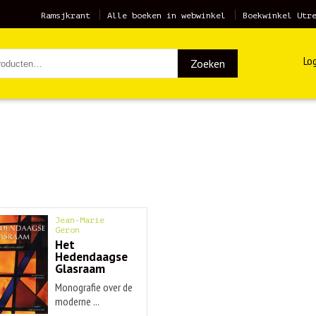
Ramsjkrant
Alle boeken in webwinkel
Boekwinkel Utr
Log
Zoeken
Jean-Marie
Geron
Het
Hedendaagse
Glasraam
Monografie over de
moderne ...