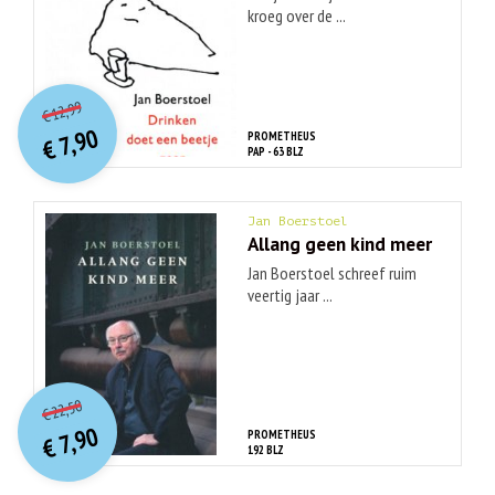
kroeg over de ...
O
orspr
onkelijke
Huidige
12,99
€
prijs
prijs
7,90
PROMETHEUS
was:
€
is:
PAP - 63 BLZ
€ 12,99.
€ 7,90.
Jan Boerstoel
Allang geen kind meer
Jan Boerstoel schreef ruim
veertig jaar ...
O
orspr
onkelijke
Huidige
22,50
€
prijs
prijs
7,90
PROMETHEUS
was:
€
is:
192 BLZ
€ 22,50.
€ 7,90.