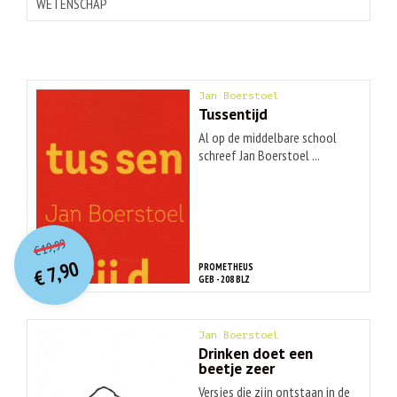
WETENSCHAP
Jan Boerstoel
Tussentijd
Al op de middelbare school
schreef Jan Boerstoel ...
O
orspr
onkelijke
Huidige
19,99
€
prijs
prijs
7,90
PROMETHEUS
was:
€
is:
GEB - 208 BLZ
€ 19,99.
€ 7,90.
Jan Boerstoel
Drinken doet een
beetje zeer
Versjes die zijn ontstaan in de