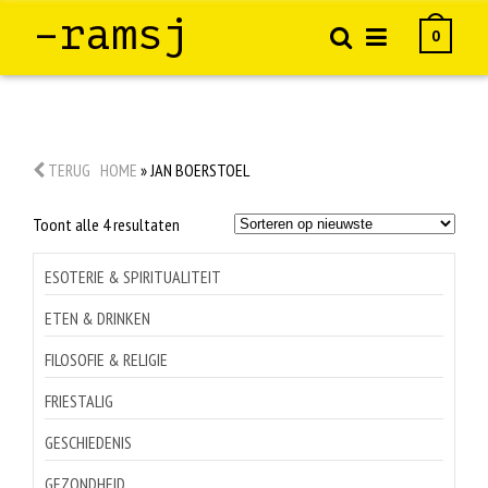
–ramsj
0
TERUG
HOME
»
JAN BOERSTOEL
Gesorteerd
Toont alle 4 resultaten
op
nieuwste
ESOTERIE & SPIRITUALITEIT
ETEN & DRINKEN
FILOSOFIE & RELIGIE
FRIESTALIG
GESCHIEDENIS
GEZONDHEID