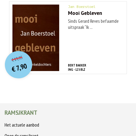
Jan Boerstoel
Mooi Gebleven
Sinds Gerard Reves befaamde
uitspraak “Ik ...
O
orspr
onkelijke
Huidige
19,95
€
prijs
prijs
7,90
BERT BAKKER
was:
€
is:
ING - 123 BLZ
€ 19,95.
€ 7,90.
RAMSJKRANT
Het actuele aanbod
Open de ramsjkrant