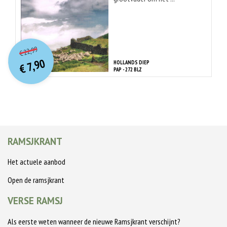
O
orspr
onkelijke
Huidige
22,99
€
prijs
prijs
7,90
HOLLANDS DIEP
was:
€
is:
PAP - 272 BLZ
€ 22,99.
€ 7,90.
RAMSJKRANT
Het actuele aanbod
Open de ramsjkrant
VERSE RAMSJ
Als eerste weten wanneer de nieuwe Ramsjkrant verschijnt?