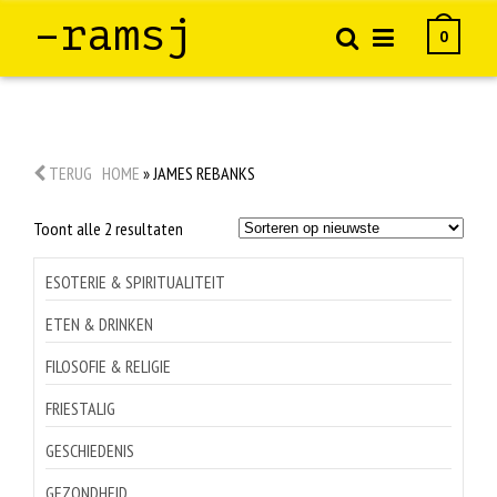
–ramsj
0
TERUG
HOME
»
JAMES REBANKS
Gesorteerd
Toont alle 2 resultaten
op
nieuwste
ESOTERIE & SPIRITUALITEIT
ETEN & DRINKEN
FILOSOFIE & RELIGIE
FRIESTALIG
GESCHIEDENIS
GEZONDHEID