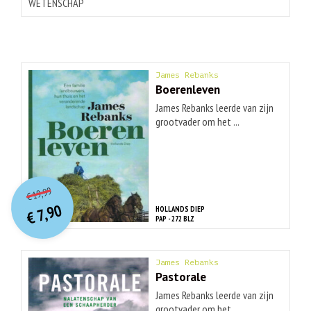
WETENSCHAP
James Rebanks
Boerenleven
James Rebanks leerde van zijn
grootvader om het ...
O
orspr
onkelijke
Huidige
19,99
€
prijs
prijs
7,90
HOLLANDS DIEP
was:
€
is:
PAP - 272 BLZ
€ 19,99.
€ 7,90.
James Rebanks
Pastorale
James Rebanks leerde van zijn
grootvader om het ...