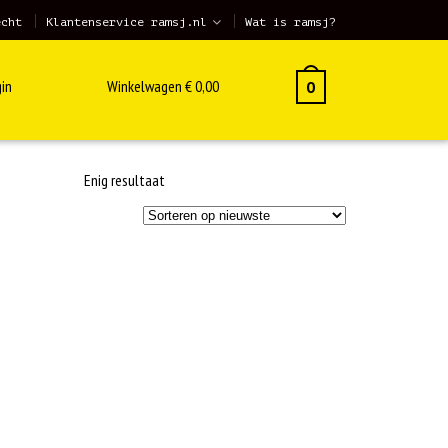
echt
Klantenservice ramsj.nl
Wat is ramsj?
in
Winkelwagen
€
0,00
0
Enig resultaat