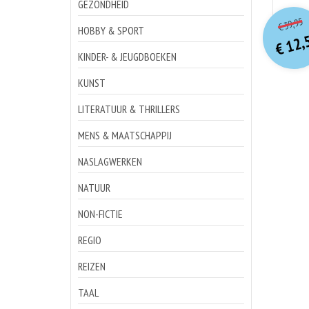
GEZONDHEID
o
Hu
39,95
€
p
p
HOBBY & SPORT
12,
€
KINDER- & JEUGDBOEKEN
KUNST
LITERATUUR & THRILLERS
MENS & MAATSCHAPPIJ
NASLAGWERKEN
NATUUR
NON-FICTIE
REGIO
REIZEN
TAAL