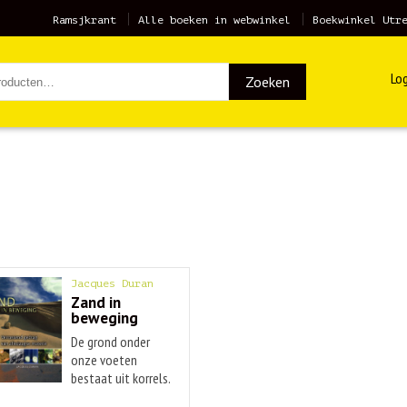
Ramsjkrant
Alle boeken in webwinkel
Boekwinkel Utr
Log
Zoeken
Jacques Duran
Zand in
beweging
De grond onder
onze voeten
bestaat uit korrels.
...