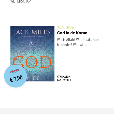
WETENSCHAP
Jack Miles
God in de Koran
Wie is Allah? Wat maakt hem
bijzonder? Wat wil ...
O
orspr
onkelijke
Huidige
22,99
€
prijs
prijs
7,90
ATHENAEUM
was:
€
is:
PAP - 312 BLZ
€ 22,99.
€ 7,90.