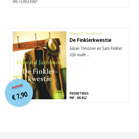
WETENSCHAP
Howard Jacobson
De Finklerkwestie
Julian Treslove en Sam Finkler
zijn oude ...
O
orspr
onkelijke
Huidige
19,95
€
prijs
prijs
7,90
PROMETHEUS
was:
€
is:
PAP - 382 BLZ
€ 19,95.
€ 7,90.