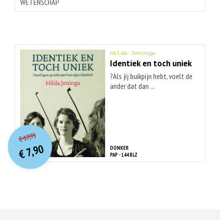
WETENSCHAP
Hilda Jeninga
Identiek en toch uniek
?Als jij buikpijn hebt, voelt de
ander dat dan ...
O
orspr
onkelijke
Huidige
17,95
€
prijs
prijs
7,90
DONKER
was:
€
is:
PAP - 144 BLZ
€ 17,95.
€ 7,90.