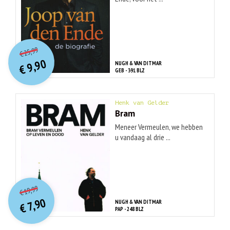
O
orspr
onkelijke
Huidige
25,99
€
prijs
prijs
9,90
NIJGH & VAN DITMAR
was:
€
is:
GEB - 391 BLZ
€ 25,99.
€ 9,90.
Henk van Gelder
Bram
Meneer Vermeulen, we hebben
u vandaag al drie ...
O
orspr
onkelijke
Huidige
19,99
€
prijs
prijs
7,90
NIJGH & VAN DITMAR
was:
€
is:
PAP - 248 BLZ
€ 19,99.
€ 7,90.