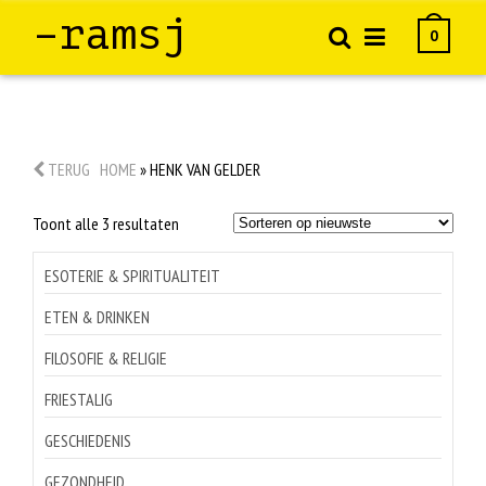
–ramsj
0
TERUG
HOME
»
HENK VAN GELDER
Gesorteerd
Toont alle 3 resultaten
op
nieuwste
ESOTERIE & SPIRITUALITEIT
ETEN & DRINKEN
FILOSOFIE & RELIGIE
FRIESTALIG
GESCHIEDENIS
GEZONDHEID