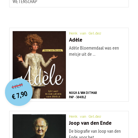
WETENSCHAP
Henk van Gelder
Adèle
Adèle Bloemendaal was een
meisje uit de ...
O
orspr
onkelijke
Huidige
21,99
€
prijs
prijs
7,90
NIJGH & VAN DITMAR
was:
€
is:
PAP - 304 BLZ
€ 21,99.
€ 7,90.
Henk van Gelder
Joop van den Ende
De biografie van Joop van den
Ende, voor het ...