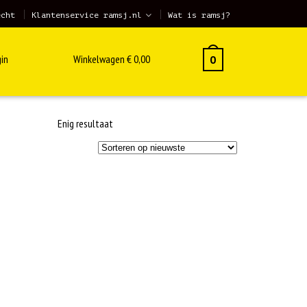
echt
Klantenservice ramsj.nl
Wat is ramsj?
in
Winkelwagen
€
0,00
0
Enig resultaat