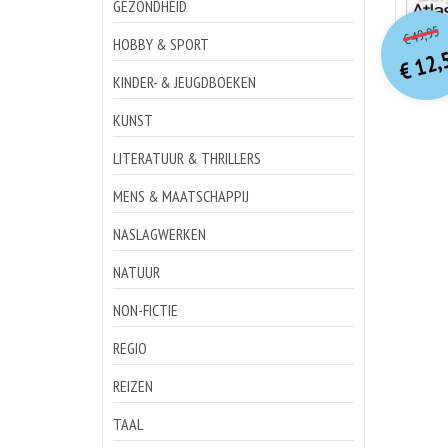
GEZONDHEID
o
Hu
49,95
€
p
p
HOBBY & SPORT
12,
€
KINDER- & JEUGDBOEKEN
KUNST
LITERATUUR & THRILLERS
MENS & MAATSCHAPPIJ
NASLAGWERKEN
NATUUR
NON-FICTIE
REGIO
REIZEN
TAAL