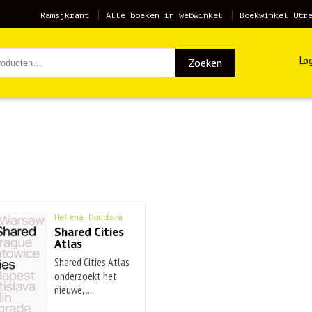
Ramsjkrant
Alle boeken in webwinkel
Boekwinkel Utr
Log
Zoeken
Helena Doudová
Shared Cities
Atlas
Shared Cities Atlas
onderzoekt het
nieuwe, ...