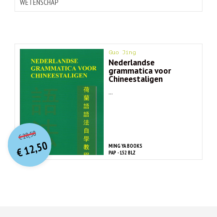
WETENSCHAP
Guo Jing
Nederlandse
grammatica voor
Chineestaligen
...
O
orspr
onkelijke
Huidige
28,50
€
prijs
prijs
12,50
MING YA BOOKS
was:
€
is:
PAP - 152 BLZ
€ 28,50.
€ 12,50.