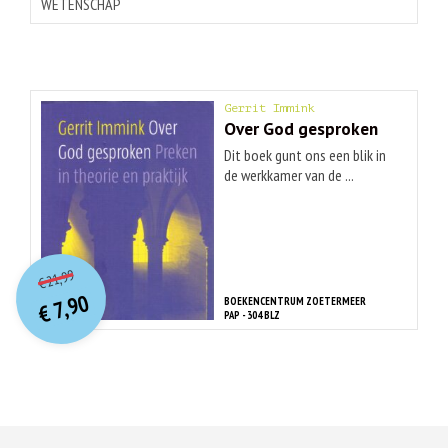
WETENSCHAP
Gerrit Immink
Over God gesproken
Dit boek gunt ons een blik in
de werkkamer van de ...
O
orspr
onkelijke
Huidige
21,99
€
prijs
prijs
7,90
BOEKENCENTRUM ZOETERMEER
was:
€
is:
PAP - 304 BLZ
€ 21,99.
€ 7,90.