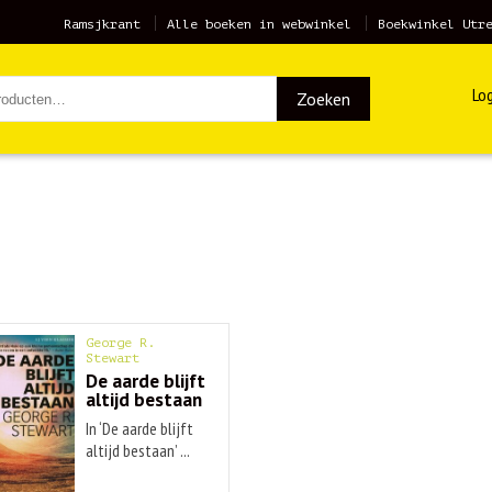
Ramsjkrant
Alle boeken in webwinkel
Boekwinkel Utr
Log
Zoeken
George R.
Stewart
De aarde blijft
altijd bestaan
In ‘De aarde blijft
altijd bestaan’ ...