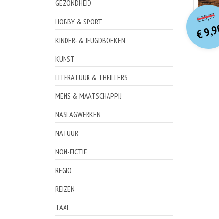
GEZONDHEID
o
Hu
29,99
€
p
p
HOBBY & SPORT
9,9
€
KINDER- & JEUGDBOEKEN
KUNST
LITERATUUR & THRILLERS
MENS & MAATSCHAPPIJ
NASLAGWERKEN
NATUUR
NON-FICTIE
REGIO
REIZEN
TAAL