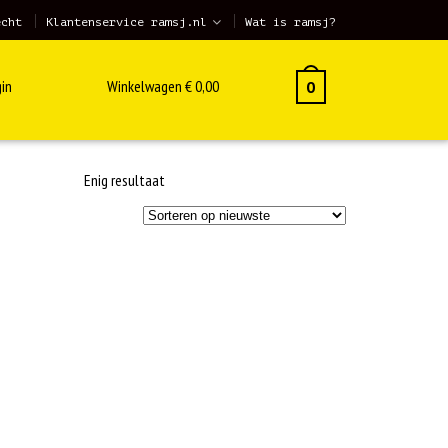
echt
Klantenservice ramsj.nl
Wat is ramsj?
in
Winkelwagen
€
0,00
0
Enig resultaat