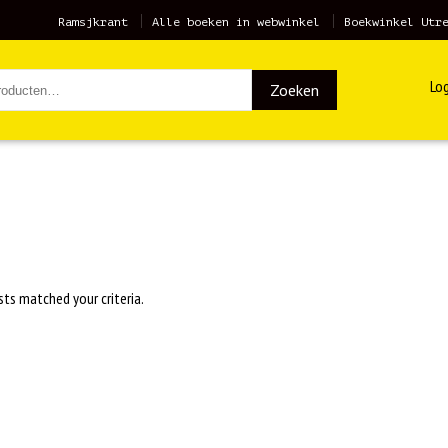
Ramsjkrant
Alle boeken in webwinkel
Boekwinkel Utr
Log
Zoeken
sts matched your criteria.