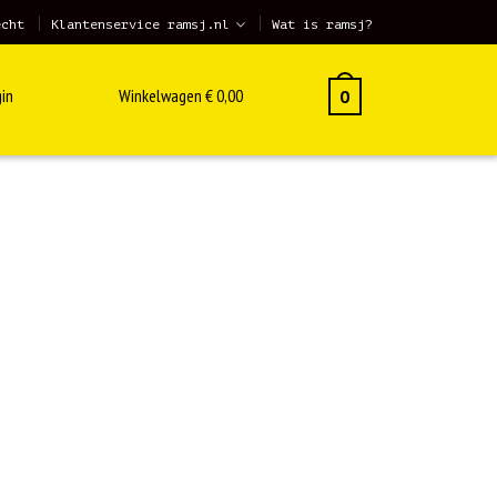
echt
Klantenservice ramsj.nl
Wat is ramsj?
in
Winkelwagen
€
0,00
0