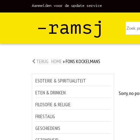
Aanmelden voor de update service
–ramsj
TERUG
HOME
»
FONS KOCKELMANS
ESOTERIE & SPIRITUALITEIT
ETEN & DRINKEN
Sorry, no po
FILOSOFIE & RELIGIE
FRIESTALIG
GESCHIEDENIS