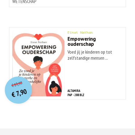
WETENSCHAP
Einat Nathan
Empowering
ouderschap
Voed jij je kinderen op tot
zelfstandige mensen ...
O
orspr
onkelijke
Huidige
19,99
€
prijs
prijs
7,90
ALTAMIRA
was:
€
is:
PAP - 288 BLZ
€ 19,99.
€ 7,90.