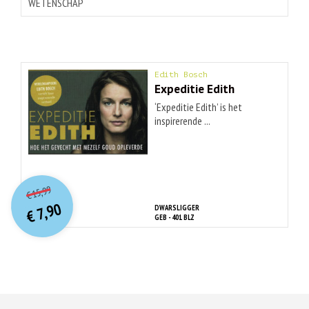
WETENSCHAP
Edith Bosch
Expeditie Edith
‘Expeditie Edith’ is het
inspirerende ...
O
orspr
onkelijke
Huidige
15,99
€
prijs
prijs
7,90
DWARSLIGGER
was:
€
is:
GEB - 401 BLZ
€ 15,99.
€ 7,90.