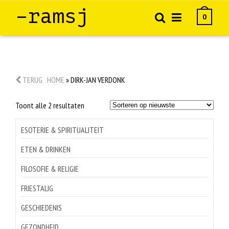
–ramsj
0
TERUG
HOME
»
DIRK-JAN VERDONK
Gesorteerd
Toont alle 2 resultaten
op
nieuwste
ESOTERIE & SPIRITUALITEIT
ETEN & DRINKEN
FILOSOFIE & RELIGIE
FRIESTALIG
GESCHIEDENIS
GEZONDHEID