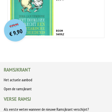
O
orspr
onkelijke
Huidige
29,95
€
prijs
prijs
9,90
BOOM
was:
€
is:
560 BLZ
€ 29,95.
€ 9,90.
RAMSJKRANT
Het actuele aanbod
Open de ramsjkrant
VERSE RAMSJ
Als eerste weten wanneer de nieuwe Ramsjkrant verschijnt?