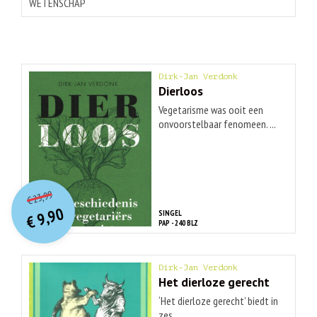
WETENSCHAP
Dirk-Jan Verdonk
Dierloos
Vegetarisme was ooit een
onvoorstelbaar fenomeen. ...
O
orspr
onkelijke
Huidige
23,99
€
prijs
prijs
9,90
SINGEL
was:
€
is:
PAP - 240 BLZ
€ 23,99.
€ 9,90.
Dirk-Jan Verdonk
Het dierloze gerecht
‘Het dierloze gerecht’ biedt in
zes ...