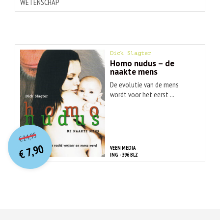
WETENSCHAP
Dick Slagter
Homo nudus – de
naakte mens
De evolutie van de mens
wordt voor het eerst ...
O
orspr
onkelijke
Huidige
24,95
€
prijs
prijs
7,90
VEEN MEDIA
was:
€
is:
ING - 396 BLZ
€ 24,95.
€ 7,90.