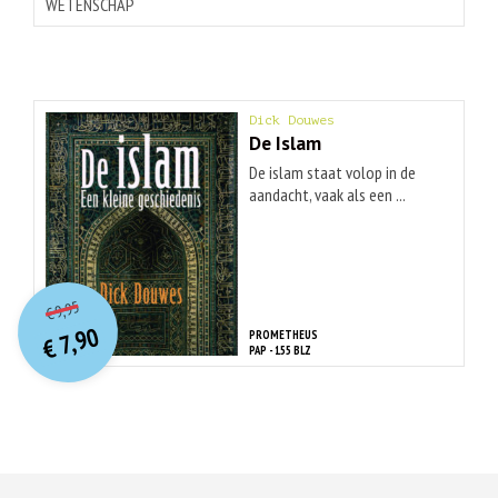
WETENSCHAP
Dick Douwes
De Islam
De islam staat volop in de
aandacht, vaak als een ...
O
orspr
onkelijke
Huidige
9,95
€
prijs
prijs
7,90
PROMETHEUS
was:
€
is:
PAP - 155 BLZ
€ 9,95.
€ 7,90.