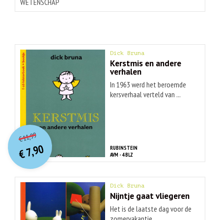
WETENSCHAP
Dick Bruna
Kerstmis en andere
verhalen
In 1963 werd het beroemde
kersverhaal verteld van ...
O
orspr
onkelijke
Huidige
11,99
€
prijs
prijs
7,90
RUBINSTEIN
was:
€
is:
AVM - 4 BLZ
€ 11,99.
€ 7,90.
Dick Bruna
Nijntje gaat vliegeren
Het is de laatste dag voor de
zomervakantie. ...