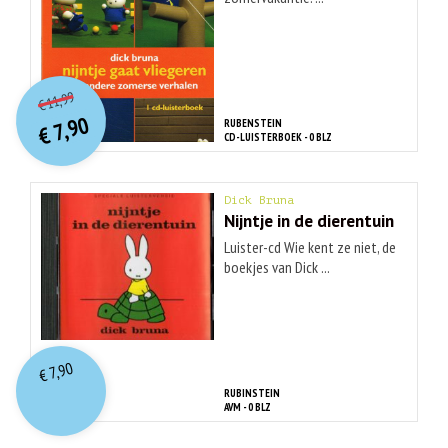
O
orspr
onkelijke
Huidige
11,99
€
prijs
prijs
7,90
RUBENSTEIN
was:
€
is:
CD-LUISTERBOEK - 0 BLZ
€ 11,99.
€ 7,90.
Dick Bruna
Nijntje in de dierentuin
Luister-cd Wie kent ze niet, de
boekjes van Dick ...
7,90
€
RUBINSTEIN
AVM - 0 BLZ