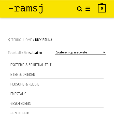
–ramsj
0
TERUG
HOME
»
DICK BRUNA
Gesorteerd
Toont alle 3 resultaten
op
nieuwste
ESOTERIE & SPIRITUALITEIT
ETEN & DRINKEN
FILOSOFIE & RELIGIE
FRIESTALIG
GESCHIEDENIS
GEZONDHEID