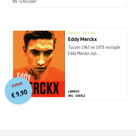
WETENSCHAP
Daniel Friebe
Eddy Merckx
Tussen 1965 en 1978 vestigde
Eddy Merckx zijn ...
O
orspr
onkelijke
Huidige
19,99
€
prijs
prijs
9,90
LANNOO
was:
€
is:
ING - 268 BLZ
€ 19,99.
€ 9,90.