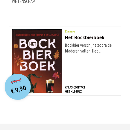
WETENSCHAP
Daane
Het Bockbierboek
Bockbier verschijnt zodra de
bladeren vallen. Het ...
O
orspr
onkelijke
Huidige
21,99
€
prijs
prijs
9,90
ATLAS CONTACT
was:
€
is:
GEB - 184 BLZ
€ 21,99.
€ 9,90.