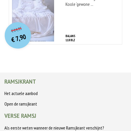
Koole ‘gewone ...
O
orspr
onkelijke
Huidige
14,95
€
prijs
prijs
7,90
BALANS
was:
€
is:
118 BLZ
€ 14,95.
€ 7,90.
RAMSJKRANT
Het actuele aanbod
Open de ramsjkrant
VERSE RAMSJ
Als eerste weten wanneer de nieuwe Ramsjkrant verschijnt?