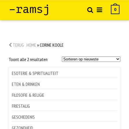
–ramsj
0
TERUG
HOME
»
CORINE KOOLE
Gesorteerd
Toont alle 2 resultaten
op
nieuwste
ESOTERIE & SPIRITUALITEIT
ETEN & DRINKEN
FILOSOFIE & RELIGIE
FRIESTALIG
GESCHIEDENIS
GEZONDHEID