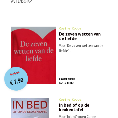
WETENSCHAP
Corine Koole
De zeven wetten van
de liefde
Voor ‘De zeven wetten van de
liefde’ ...
O
orspr
onkelijke
Huidige
21,99
€
prijs
prijs
7,90
PROMETHEUS
was:
€
is:
PAP - 248 BLZ
€ 21,99.
€ 7,90.
Corine Koole
In bed of op de
keukentafel
Voor ‘In bed’ vroeg Corine