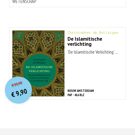
WETENSCHAP
Christopher de Bellaigue
De Islamitische
verlichting
‘De Islamitische Verlichting’ ...
O
orspr
onkelijke
Huidige
35,99
€
prijs
prijs
9,90
NIEUW AMSTERDAM
was:
€
is:
PAP - 416 BLZ
€ 35,99.
€ 9,90.