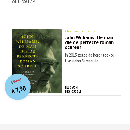
WETENSCHAP
Charles Shields
John Williams: De man
die de perfecte roman
schreef
In 2013 zette de herontdekte
klassieker Stoner de ...
O
orspr
onkelijke
Huidige
24,99
€
prijs
prijs
7,90
LEBOWSKI
was:
€
is:
ING - 350 BLZ
€ 24,99.
€ 7,90.