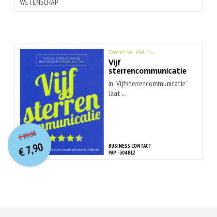
WETENSCHAP
Carmine Gallo
Vijf
sterrencommunicatie
In ‘Vijfsterrencommunicatie’
laat ...
O
orspr
onkelijke
Huidige
20,00
€
prijs
prijs
7,90
BUSINESS CONTACT
was:
€
is:
PAP - 304 BLZ
€ 20,00.
€ 7,90.