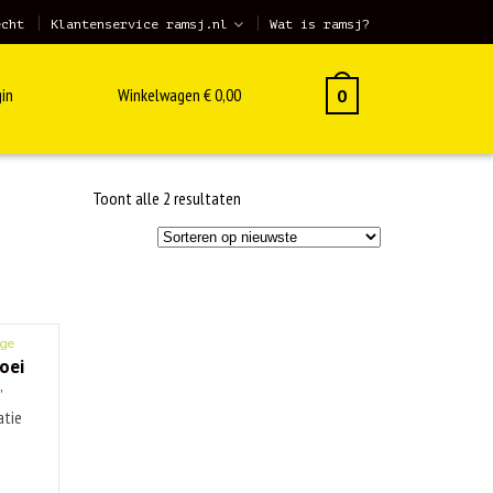
echt
Klantenservice ramsj.nl
Wat is ramsj?
in
Winkelwagen
€
0,00
0
Gesorteerd
Toont alle 2 resultaten
op
nieuwste
ge
loei
’
atie