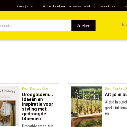
Ramsjkrant
Alle boeken in webwinkel
Boekwinkel Utr
Log
Zoeken
Bex Partridge
Bex Partrid
Droogbloemen.
Altijd in b
Ideeën en
‘Altijd in bloei
inspiratie voor
geeft inform
styling met
gedroogde
en ...
bloemen
Droogbloemen zijn