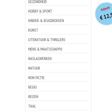
GEZONDHEID
o
Hu
26,99
€
p
p
HOBBY & SPORT
12,
€
KINDER- & JEUGDBOEKEN
KUNST
LITERATUUR & THRILLERS
MENS & MAATSCHAPPIJ
NASLAGWERKEN
NATUUR
NON-FICTIE
REGIO
REIZEN
TAAL