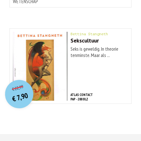
WETENSCHAP
Bettina Stangneth
Sekscultuur
Seks is geweldig. In theorie
tenminste. Maar als ...
O
orspr
onkelijke
Huidige
22,99
€
prijs
prijs
7,90
ATLAS CONTACT
was:
€
is:
PAP - 288 BLZ
€ 22,99.
€ 7,90.