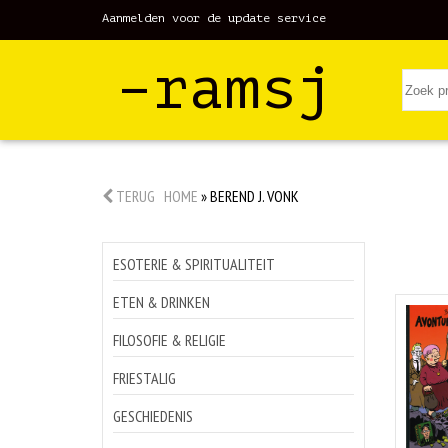
Aanmelden voor de update service
–ramsj
TERUG
HOME
»
BEREND J. VONK
ESOTERIE & SPIRITUALITEIT
ETEN & DRINKEN
FILOSOFIE & RELIGIE
FRIESTALIG
GESCHIEDENIS