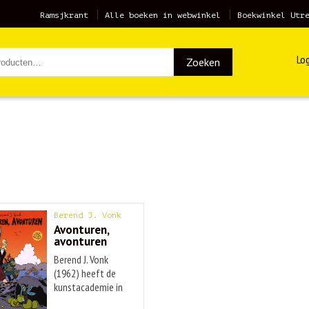
Ramsjkrant
Alle boeken in webwinkel
Boekwinkel Utr
Log
Zoeken
Berend J. Vonk
Avonturen,
avonturen
Berend J. Vonk
(1962) heeft de
kunstacademie in
...