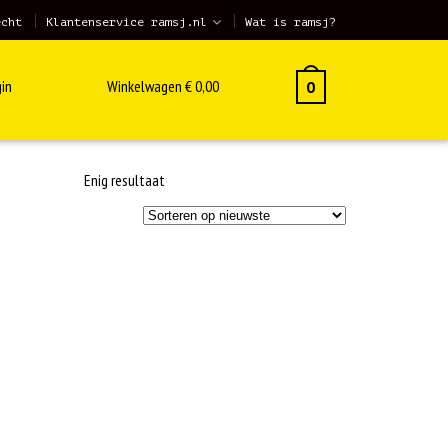
echt
Klantenservice ramsj.nl
Wat is ramsj?
in
Winkelwagen
€
0,00
0
Enig resultaat