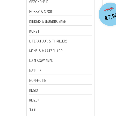
GEZONDHEID
o
Hu
14,95
€
p
p
HOBBY & SPORT
7,9
€
KINDER- & JEUGDBOEKEN
KUNST
LITERATUUR & THRILLERS
MENS & MAATSCHAPPIJ
NASLAGWERKEN
NATUUR
NON-FICTIE
REGIO
REIZEN
TAAL