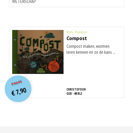
WETENSCHAP
Ben Raskin
Compost
Compost maken, wormen
leren kennen en ze de kans ...
O
orspr
onkelijke
Huidige
16,95
€
prijs
prijs
7,90
CHRISTOFOOR
was:
€
is:
GEB - 48 BLZ
€ 16,95.
€ 7,90.