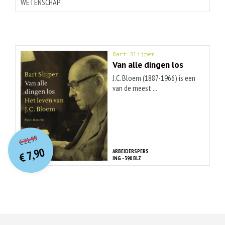
WETENSCHAP
Bart Slijper
Van alle dingen los
J.C. Bloem (1887-1966) is een
van de meest ...
O
orspr
onkelijke
Huidige
21,99
€
prijs
prijs
7,90
ARBEIDERSPERS
was:
€
is:
ING - 390 BLZ
€ 21,99.
€ 7,90.