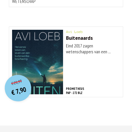
WETENSCHAP
Avi Loeb
Buitenaards
Eind 2017 zagen
wetenschappers van een ...
O
orspr
onkelijke
Huidige
21,99
€
prijs
prijs
7,90
PROMETHEUS
was:
€
is:
PAP - 272 BLZ
€ 21,99.
€ 7,90.