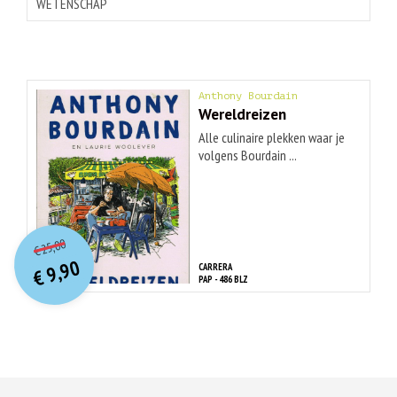
WETENSCHAP
Anthony Bourdain
Wereldreizen
Alle culinaire plekken waar je
volgens Bourdain ...
O
orspr
onkelijke
Huidige
25,00
€
prijs
prijs
9,90
CARRERA
was:
€
is:
PAP - 486 BLZ
€ 25,00.
€ 9,90.