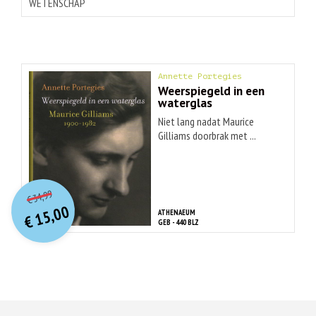
WETENSCHAP
Annette Portegies
Weerspiegeld in een
waterglas
Niet lang nadat Maurice
Gilliams doorbrak met ...
O
orspr
onkelijke
Huidige
34,99
€
prijs
prijs
15,00
ATHENAEUM
was:
€
is:
GEB - 440 BLZ
€ 34,99.
€ 15,00.