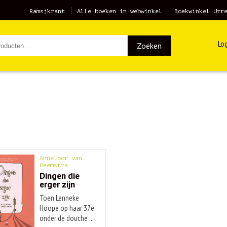
Ramsjkrant
Alle boeken in webwinkel
Boekwinkel Utr
Log
Zoeken
Anneloor van
Heemstra
Dingen die
erger zijn
Toen Lenneke
Hoope op haar 37e
onder de douche ...