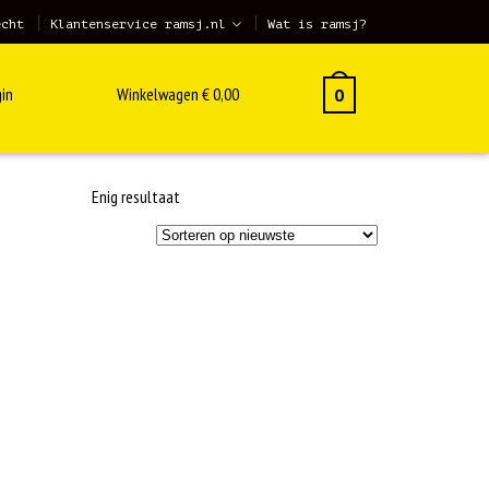
echt
Klantenservice ramsj.nl
Wat is ramsj?
in
Winkelwagen
€
0,00
0
Enig resultaat