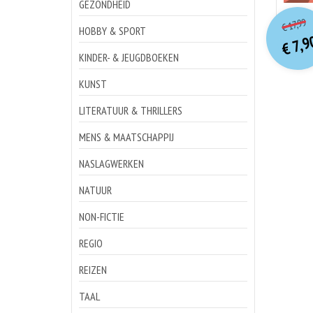
GEZONDHEID
o
Hu
17,99
€
p
p
HOBBY & SPORT
7,9
€
KINDER- & JEUGDBOEKEN
KUNST
LITERATUUR & THRILLERS
MENS & MAATSCHAPPIJ
NASLAGWERKEN
NATUUR
NON-FICTIE
REGIO
REIZEN
TAAL