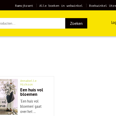
Ramsjkrant
Alle boeken in webwinkel
Boekwinkel Utr
Log
Zoeken
Annabelle
Hickson
Een huis vol
bloemen
‘Een huis vol
bloemen’ gaat
over het ...