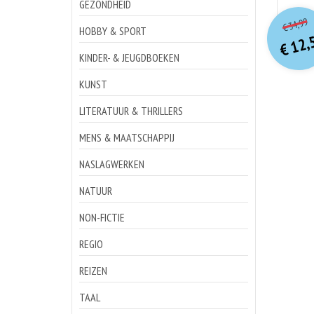
GEZONDHEID
o
Hu
34,99
€
p
p
HOBBY & SPORT
12,
€
KINDER- & JEUGDBOEKEN
KUNST
LITERATUUR & THRILLERS
MENS & MAATSCHAPPIJ
NASLAGWERKEN
NATUUR
NON-FICTIE
REGIO
REIZEN
TAAL