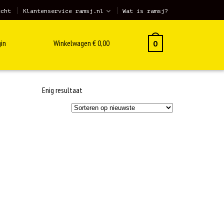
echt
Klantenservice ramsj.nl
Wat is ramsj?
in
Winkelwagen
€
0,00
0
Enig resultaat