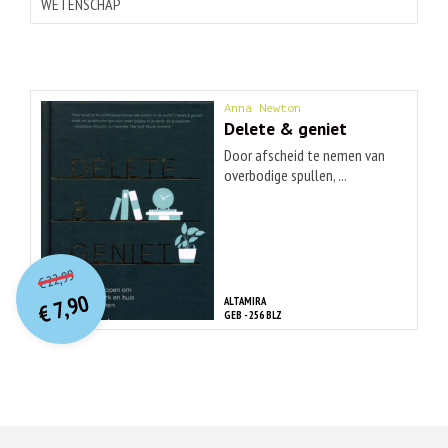
WETENSCHAP
Anna Newton
Delete & geniet
Door afscheid te nemen van
overbodige spullen, ...
O
orspr
onkelijke
Huidige
22,99
€
prijs
prijs
7,90
ALTAMIRA
was:
€
is:
GEB - 256 BLZ
€ 22,99.
€ 7,90.