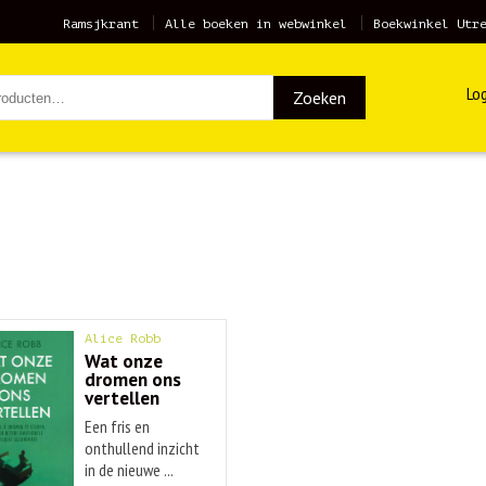
Ramsjkrant
Alle boeken in webwinkel
Boekwinkel Utr
Log
Zoeken
Alice Robb
Wat onze
dromen ons
vertellen
Een fris en
onthullend inzicht
in de nieuwe ...