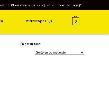
echt
Klantenservice ramsj.nl
Wat is ramsj?
in
Winkelwagen
€
0,00
0
Enig resultaat