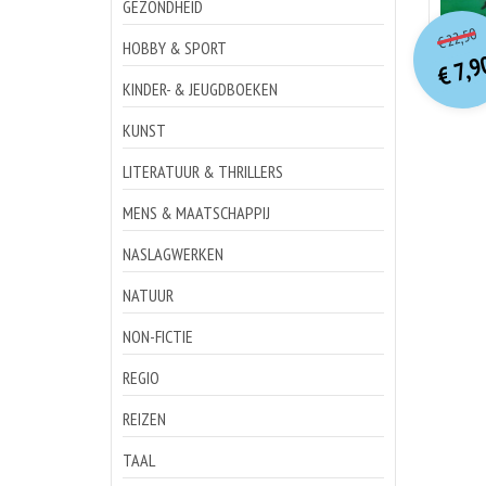
GEZONDHEID
o
Hu
22,50
€
p
p
HOBBY & SPORT
7,9
€
KINDER- & JEUGDBOEKEN
KUNST
LITERATUUR & THRILLERS
MENS & MAATSCHAPPIJ
NASLAGWERKEN
NATUUR
NON-FICTIE
REGIO
REIZEN
TAAL