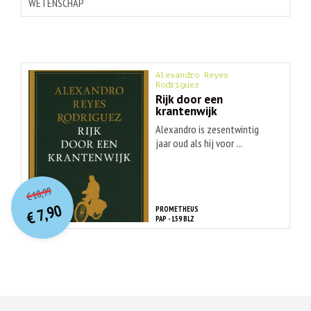
WETENSCHAP
Alexandro Reyes
Rodriguez
Rijk door een
krantenwijk
Alexandro is zesentwintig
jaar oud als hij voor ...
O
orspr
onkelijke
Huidige
18,99
€
prijs
prijs
7,90
PROMETHEUS
was:
€
is:
PAP - 159 BLZ
€ 18,99.
€ 7,90.