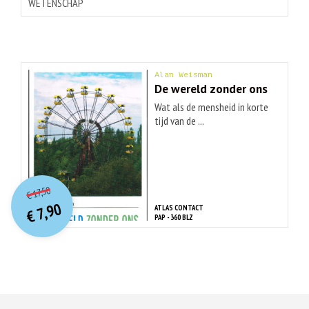
WETENSCHAP
Alan Weisman
De wereld zonder ons
Wat als de mensheid in korte
tijd van de ...
O
orspr
onkelijke
Huidige
17,50
€
prijs
prijs
7,90
ATLAS CONTACT
was:
€
is:
PAP - 360 BLZ
€ 17,50.
€ 7,90.