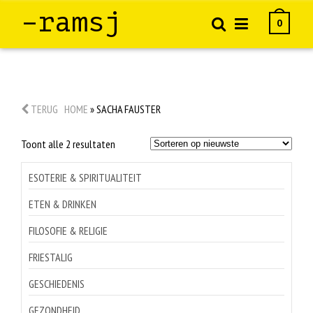
–ramsj
0
TERUG
HOME
»
SACHA FAUSTER
Gesorteerd
Toont alle 2 resultaten
op
nieuwste
ESOTERIE & SPIRITUALITEIT
ETEN & DRINKEN
FILOSOFIE & RELIGIE
FRIESTALIG
GESCHIEDENIS
GEZONDHEID