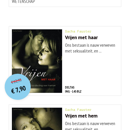
WETENSCHAP
Sacha Fauster
Vrijen met haar
Ons bestaan is nauw verweven
met seksualiteit, en ...
O
orspr
onkelijke
Huidige
12,95
€
prijs
prijs
7,90
DELTAS
was:
€
is:
ING - 143 BLZ
€ 12,95.
€ 7,90.
Sacha Fauster
Vrijen met hem
Ons bestaan is nauw verweven
met seksualiteit, en ...