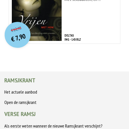
O
orspr
onkelijke
Huidige
12,95
€
prijs
prijs
7,90
DELTAS
was:
€
is:
ING - 143 BLZ
€ 12,95.
€ 7,90.
RAMSJKRANT
Het actuele aanbod
Open de ramsjkrant
VERSE RAMSJ
Als eerste weten wanneer de nieuwe Ramsjkrant verschijnt?