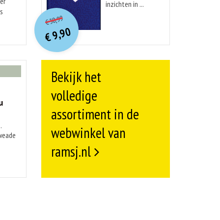
er
inzichten in ...
O
orspr
onkelijke
is
Huidige
30,99
€
prijs
prijs
9,90
was:
€
is:
€ 30,99.
€ 9,90.
Bekijk het
volledige
u
assortiment in de
.
webwinkel van
kweade
ramsj.nl