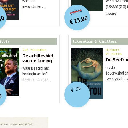
was een
Winslow Hom
O
orspr
onkelijke
O
orspr
nkelijke
invloedrijke ...
(1836â1910) 
Huidige
idige
250,00
€
prijs
prijs
widely ...
rijs
rijs
50
25,00
was:
was:
€
is:
is:
€ 250,00.
€ 25,00.
€ 29,99.
€ 12,50.
ictie
literatuur & thrillers
Jan Hoedeman
Mindert
Wijnstra
De achilleshiel
De Seefro
van de koning
Fryske
Waar Beatrix als
folksverhalen
koningin actief
Bygelyks ‘It 
deelnam aan de ...
O
orspr
nkelijke
...
idige
7,90
€
rijs
rijs
0
was:
is:
€ 19,99.
€ 7,90.