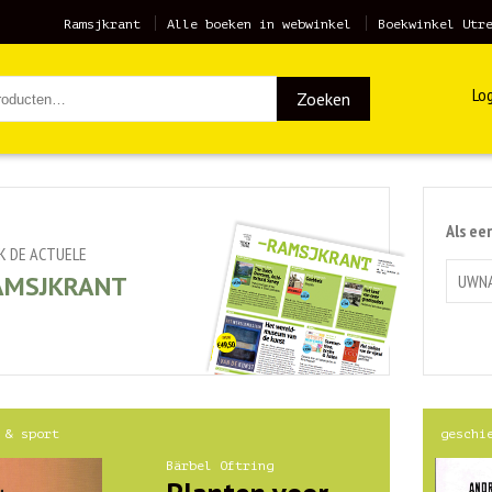
Ramsjkrant
Alle boeken in webwinkel
Boekwinkel Utr
Log
Zoeken
Als ee
JK DE ACTUELE
AMSJKRANT
 & sport
geschi
Bärbel Oftring