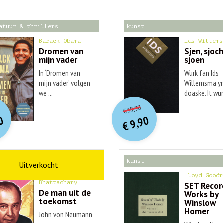
atuur & thrillers
kunst
Barack Obama
Ids Willems
Dromen van
Sjen, sjoch
mijn vader
sjoen
In ‘Dromen van
Wurk fan Ids
mijn vader’ volgen
Willemsma yn
we ...
doaske. It wurk
O
orspr
nkelijke
O
orspr
onkelijke
idige
Huidige
19,90
€
rijs
rijs
prijs
prijs
0
9,90
was:
was:
€
is:
is:
€ 20,00.
€ 19,90.
€ 9,90.
€ 9,90.
schap
kunst
Ananyo
Lloyd Goodr
Bhattachary
SET Recor
De man uit de
Works by
toekomst
Winslow
Homer
John von Neumann