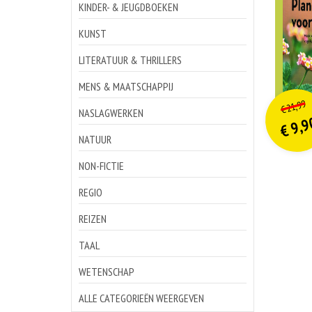
KINDER- & JEUGDBOEKEN
KUNST
LITERATUUR & THRILLERS
MENS & MAATSCHAPPIJ
o
Hu
21,99
€
p
p
NASLAGWERKEN
9,9
€
NATUUR
NON-FICTIE
REGIO
REIZEN
TAAL
WETENSCHAP
ALLE CATEGORIEËN WEERGEVEN