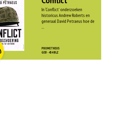
Conflict
In ‘Conflict’ onderzoeken
historicus Andrew Roberts en
generaal David Petraeus hoe de
...
O
rspr
kelijke
dige
js
js
PROMETHEUS
0
as:
GEB - 454 BLZ
:
 45,00.
 12,50.