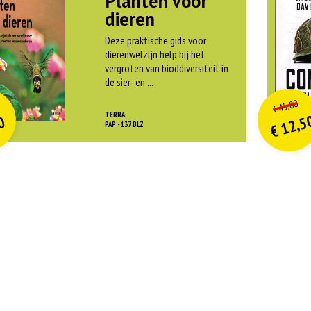
Planten voor
dieren
Deze praktische gids voor
dierenwelzijn help bij het
vergroten van bioddiversiteit in
de sier- en ...
O
orspr
nkelijke
o
on
idige
Hui
45,00
€
rijs
rijs
pri
pri
TERRA
12,5
0
was:
w
PAP - 137 BLZ
€
is:
is
€ 21,99.
€
€
€ 9,90.