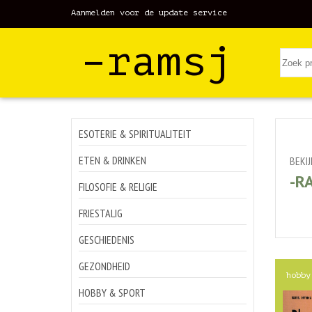
Aanmelden voor de update service
–ramsj
ESOTERIE & SPIRITUALITEIT
ETEN & DRINKEN
BEKI
-R
FILOSOFIE & RELIGIE
FRIESTALIG
GESCHIEDENIS
GEZONDHEID
hobby
HOBBY & SPORT