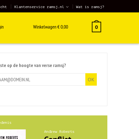
echt
Klantenservice ramsj.nl
Wat is ramsj?
in
Winkelwagen
€
0,00
0
rste op de hoogte van verse ramsj?
edenis
Andrew Roberts