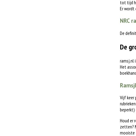
tot tijd 
Er wordt
NRC ra
De defini
De gr
ramsj.nl 
Het assor
boekhande
Ramsjk
Vijf keer
rubrieken
beperkt)
Houd er r
zetten? M
mooiste 