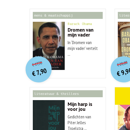
mens & maatschappij
liter
Barack Obama
Dromen van
mijn vader
In ‘Dromen van
mijn vader’ vertelt
...
o
O
orspr
onkelijke
Hu
Huidige
20,00
17,50
€
€
p
p
prijs
prijs
9,9
7,90
was:
€
€
is:
€ 17,50.
€ 7,90.
literatuur & thrillers
weten
Mijn harp is
voor jou
Gedichten van
Piter Jelles
Troelstra ...