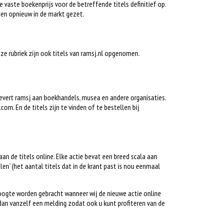
e vaste boekenprijs voor de betreffende titels definitief op.
en opnieuw in de markt gezet.
deze rubriek zijn ook titels van ramsj.nl opgenomen.
 levert ramsj aan boekhandels, musea en andere organisaties.
om. En de titels zijn te vinden of te bestellen bij
gaan de titels online. Elke actie bevat een breed scala aan
alen’ (het aantal titels dat in de krant past is nou eenmaal
hoogte worden gebracht wanneer wij de nieuwe actie online
dan vanzelf een melding zodat ook u kunt profiteren van de