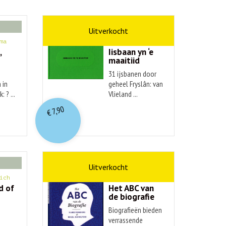
kunst
ma
Hendrik Elings
,
Iisbaan yn ‘e
maaitiid
31 ijsbanen door
 in
geheel Fryslân: van
: ? ...
Vlieland ...
7,90
€
non-fictie
ich
Hans Renders
d of
Het ABC van
de biografie
Biografieën bieden
verrassende