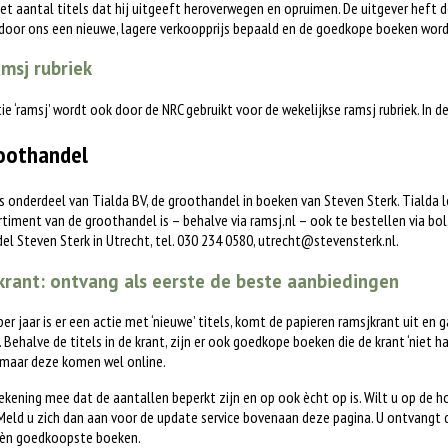
het aantal titels dat hij uitgeeft heroverwegen en opruimen. De uitgever heft d
 door ons een nieuwe, lagere verkoopprijs bepaald en de goedkope boeken word
msj rubriek
tie ‘ramsj’ wordt ook door de NRC gebruikt voor de wekelijkse ramsj rubriek. In 
oothandel
is onderdeel van Tialda BV, de groothandel in boeken van Steven Sterk. Tialda
timent van de groothandel is – behalve via ramsj.nl – ook te bestellen via bol.c
l Steven Sterk in Utrecht, tel. 030 234 0580,
utrecht@stevensterk.nl
.
rant: ontvang als eerste de beste aanbiedingen
 per jaar is er een actie met ‘nieuwe’ titels, komt de papieren ramsjkrant uit en 
. Behalve de titels in de krant, zijn er ook goedkope boeken die de krant ‘niet h
 maar deze komen wel online.
ekening mee dat de aantallen beperkt zijn en op ook ècht op is. Wilt u op de 
eld u zich dan aan voor de update service bovenaan deze pagina. U ontvangt 
èn goedkoopste boeken.