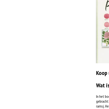
Koop 
Wat i
In het bo
gebracht 
ramsj. He